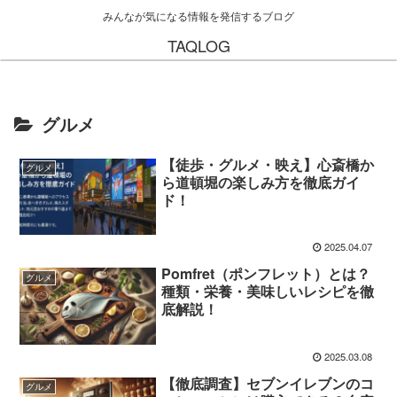
みんなが気になる情報を発信するブログ
TAQLOG
グルメ
【徒歩・グルメ・映え】心斎橋か
グルメ
ら道頓堀の楽しみ方を徹底ガイ
ド！
2025.04.07
Pomfret（ポンフレット）とは？
グルメ
種類・栄養・美味しいレシピを徹
底解説！
2025.03.08
【徹底調査】セブンイレブンのコ
グルメ