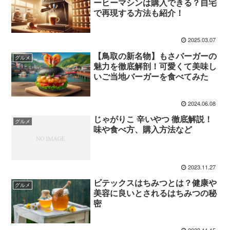
ーヒーマシンは購入できる？自宅
で再現する方法も紹介！
2025.03.07
【鳥取の新名物】もさバーガーの
グルメ
魅力を徹底解剖！可愛くて美味し
いご当地バーガーを食べてみた
2024.06.08
じゃがりこ 辛いやつ 徹底解説！
グルメ
味や食べ方、購入方法など
2023.11.27
ビテックスはちみつとは？健康や
グルメ
美容に良いとされるはちみつの秘
密