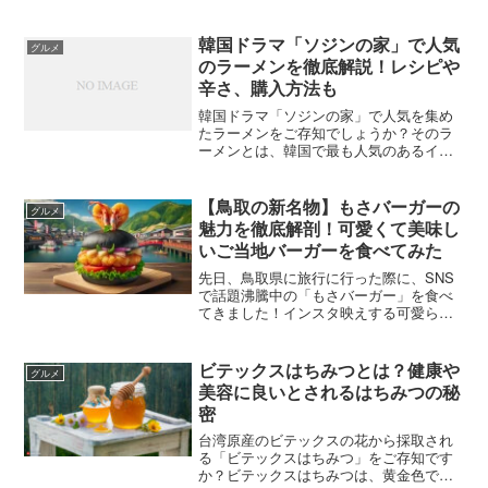
午前のおやつに注文したのが、北海道倶
知安町の「お菓子のふじい」の「塩バタ
ー大福」でした。出典：お菓子のふじい
韓国ドラマ「ソジンの家」で人気
グルメ
塩バター大福は...
のラーメンを徹底解説！レシピや
辛さ、購入方法も
韓国ドラマ「ソジンの家」で人気を集め
たラーメンをご存知でしょうか？そのラ
ーメンとは、韓国で最も人気のあるイン
スタントラーメンの一つである「三養ラ
ーメン」です。三養ラーメンは、辛さが
特徴のラーメンですが、その辛さの度合
【鳥取の新名物】もさバーガーの
グルメ
いは、商品によって異なり...
魅力を徹底解剖！可愛くて美味し
いご当地バーガーを食べてみた
先日、鳥取県に旅行に行った際に、SNS
で話題沸騰中の「もさバーガー」を食べ
てきました！インスタ映えする可愛らし
い見た目と、地元の食材をふんだんに使
った美味しさが評判のこのバーガー。今
回は、実際に食べてみて感じたもさバー
ビテックスはちみつとは？健康や
グルメ
ガーの魅力を、写真と共...
美容に良いとされるはちみつの秘
密
台湾原産のビテックスの花から採取され
る「ビテックスはちみつ」をご存知です
か？ビテックスはちみつは、黄金色で濃