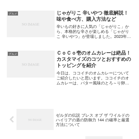
厚な味わいが特徴で、健康や美容に良い
とされています。ビタミンやミネラル、
アミノ酸などの栄養素が豊富に含まれて
じゃがりこ 辛いやつ 徹底解説！
グルメ
いるほか、抗酸化作用や抗...
味や食べ方、購入方法など
辛いもの好きに人気の「じゃがりこ」か
ら、本格的な辛さが楽しめる「じゃがり
こ 辛いやつ」が登場しました。2023年11
月に「大人のじゃがりこ」からシリーズ
名を変更し、リニューアルして発売され
ています。「じゃがりこ 辛いやつ」の特
ＣｏＣｏ壱のオムカレーは絶品！
グルメ
徴は、生地に赤...
カスタマイズのコツとおすすめの
トッピングを紹介
今日は、ココイチのオムカレーについて
ご紹介したいと思います。ココイチのオ
ムカレーは、バター風味のとろ～り卵と
カレーの組み合わせで、卵の甘みとスパ
イシーなカレーのコントラストが楽しめ
るメニューです。トッピングや辛さも自
由に選べるので、あなた好...
ゼルダの伝説 ブレス オブ ザ ワイルドの
ハイリアの盾の防御力 144 の確率と厳選
方法について