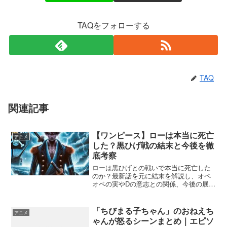
TAQをフォローする
TAQ
関連記事
【ワンピース】ローは本当に死亡
アニメ
した？黒ひげ戦の結末と今後を徹
底考察
ローは黒ひげとの戦いで本当に死亡した
のか？最新話を元に結末を解説し、オペ
オペの実やDの意志との関係、今後の展開
も詳しく考察します。
「ちびまる子ちゃん」のおねえち
アニメ
ゃんが怒るシーンまとめ｜エピソ