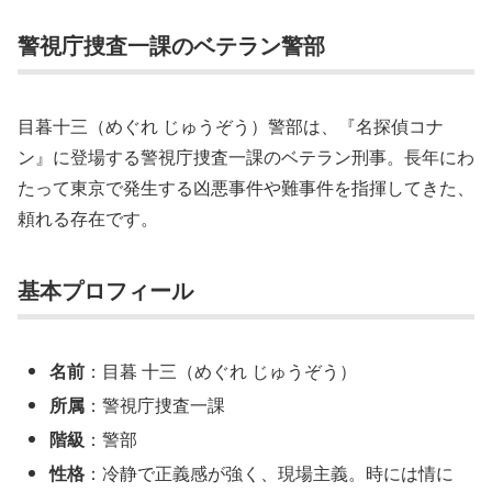
警視庁捜査一課のベテラン警部
目暮十三（めぐれ じゅうぞう）警部は、『名探偵コナ
ン』に登場する警視庁捜査一課のベテラン刑事。長年にわ
たって東京で発生する凶悪事件や難事件を指揮してきた、
頼れる存在です。
基本プロフィール
名前
：目暮 十三（めぐれ じゅうぞう）
所属
：警視庁捜査一課
階級
：警部
性格
：冷静で正義感が強く、現場主義。時には情に