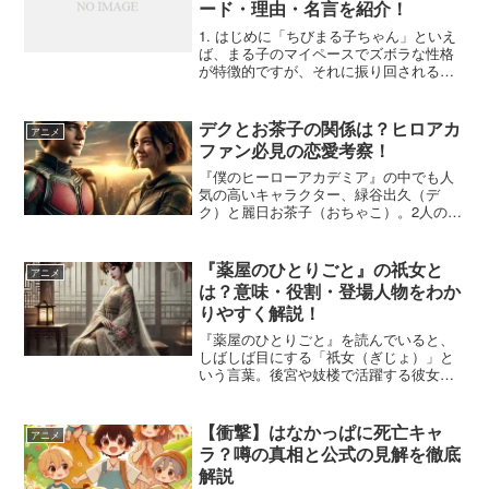
ード・理由・名言を紹介！
1. はじめに「ちびまる子ちゃん」といえ
ば、まる子のマイペースでズボラな性格
が特徴的ですが、それに振り回されるの
が、おねえちゃん（さくらさきこ）で
す。まる子の自由奔放な言動にイライラ
したり、時には本気で怒るシーンも多
デクとお茶子の関係は？ヒロアカ
アニメ
く、姉妹ならではのリアル...
ファン必見の恋愛考察！
『僕のヒーローアカデミア』の中でも人
気の高いキャラクター、緑谷出久（デ
ク）と麗日お茶子（おちゃこ）。2人の関
係性について「ただの仲間なのか？」
「恋愛感情はあるのか？」と気になった
ことはありませんか？この記事では、デ
『薬屋のひとりごと』の祇女と
アニメ
クとお茶子の出会いや名シー...
は？意味・役割・登場人物をわか
りやすく解説！
『薬屋のひとりごと』を読んでいると、
しばしば目にする「祇女（ぎじょ）」と
いう言葉。後宮や妓楼で活躍する彼女た
ちの存在は、物語の中でも重要な役割を
果たしています。「祇女ってそもそもど
ういう意味？」「普通の妓女とは何が違
【衝撃】はなかっぱに死亡キャ
アニメ
うの？」「登場人物の誰が...
ラ？噂の真相と公式の見解を徹底
解説