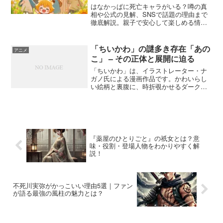
はなかっぱに死亡キャラがいる？噂の真
相や公式の見解、SNSで話題の理由まで
徹底解説。親子で安心して楽しめる情報
をお届けします。
「ちいかわ」の謎多き存在「あの
アニメ
こ」 – その正体と展開に迫る
「ちいかわ」は、イラストレーター・ナ
ガノ氏による漫画作品です。かわいらし
い絵柄と裏腹に、時折覗かせるダークな
世界観が魅力です。その中でも、特に謎
が多い存在として人気を集めているのが
「あのこ」です。本稿では、「あのこ」
の正体やその後の展開につ...
『薬屋のひとりごと』の祇女とは？意
味・役割・登場人物をわかりやすく解
説！
不死川実弥がかっこいい理由5選｜ファン
が語る最強の風柱の魅力とは？